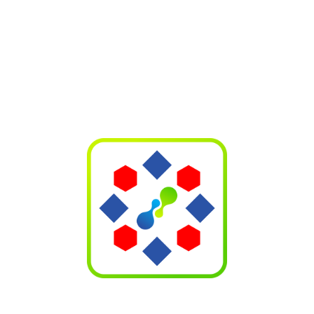
Classification
GPC
Category
10000590
Code
GPC
Category
Food/Beverage/Tobacco Variety Packs
Name
Information
Provider
GLN
8938531650000
Công ty TNHH Một thành viên Sản xuất –
Name