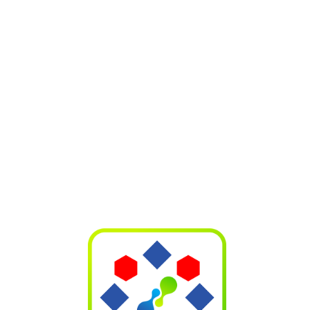
Tháng 4 năm 2018, Tỏi đen Hugar tham dự Hội chợ hàng
thương mại Quốc tế tổ chức tại Huế nhân dịp Festilval Huế
2018. Đây là cơ hội để Hugar khẳng định thương hiệu và
vươn lên trong thị trường thực phẩm sạch, chất lượng vị sức
khỏe người tiêu dùng.