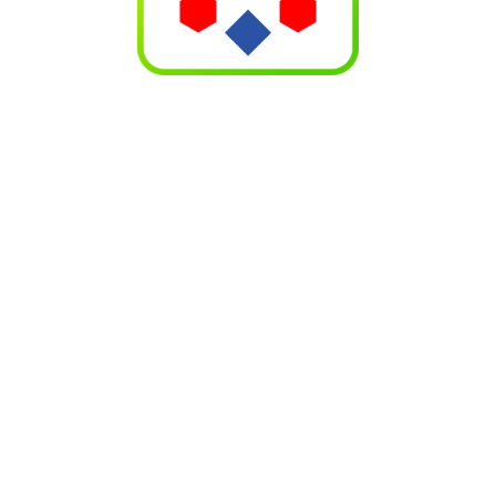
This site uses Akismet to reduce spam.
Learn how your
comment data is processed.
Categories
Công bố
Kết nối
Kinh nghiệm tỏi đen
Thông tin hoạt động của Hugar
Thông tin khoa học về tỏi đen